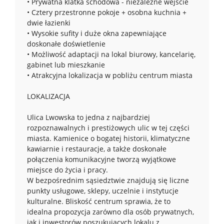
• Prywatna klatka schodowa - niezależne wejście
• Cztery przestronne pokoje + osobna kuchnia +
dwie łazienki
• Wysokie sufity i duże okna zapewniające
doskonałe doświetlenie
• Możliwość adaptacji na lokal biurowy, kancelarię,
gabinet lub mieszkanie
• Atrakcyjna lokalizacja w pobliżu centrum miasta
LOKALIZACJA
Ulica Lwowska to jedna z najbardziej
rozpoznawalnych i prestiżowych ulic w tej części
miasta. Kamienice o bogatej historii, klimatyczne
kawiarnie i restauracje, a także doskonałe
połączenia komunikacyjne tworzą wyjątkowe
miejsce do życia i pracy.
W bezpośrednim sąsiedztwie znajdują się liczne
punkty usługowe, sklepy, uczelnie i instytucje
kulturalne. Bliskość centrum sprawia, że to
idealna propozycja zarówno dla osób prywatnych,
jak i inwestorów poszukujących lokalu z