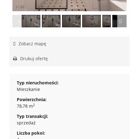
1
/
20
Zobacz mapę
Drukuj ofertę
Typ nieruchomości:
Mieszkanie
Powierzchnia:
2
78,78 m
Typ transakcji:
sprzedaż
Liczba pokoi: