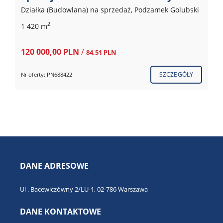
Działka (Budowlana) na sprzedaż, Podzamek Golubski
2
1 420 m
120 000,00 PLN
/
84,51 PLN
SZCZEGÓŁY
Nr oferty: PN688422
DANE ADRESOWE
Ul . Bacewiczówny 2/LU-1, 02-786 Warszawa
DANE KONTAKTOWE